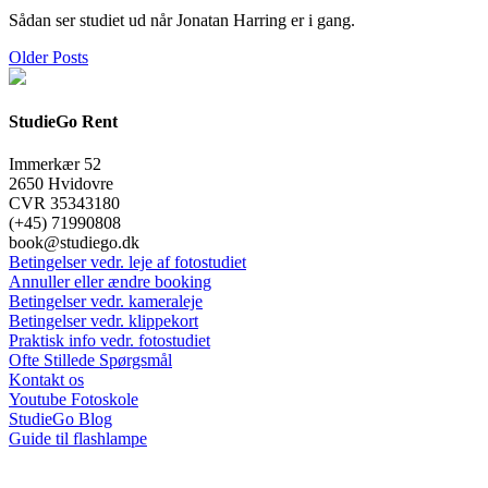
Sådan ser studiet ud når Jonatan Harring er i gang.
Older Posts
StudieGo Rent
Immerkær 52
2650 Hvidovre
CVR 35343180
(+45) 71990808
book@studiego.dk
Betingelser vedr. leje af fotostudiet
Annuller eller ændre booking
Betingelser vedr. kameraleje
Betingelser vedr. klippekort
Praktisk info vedr. fotostudiet
Ofte Stillede Spørgsmål
Kontakt os
Youtube Fotoskole
StudieGo Blog
Guide til flashlampe