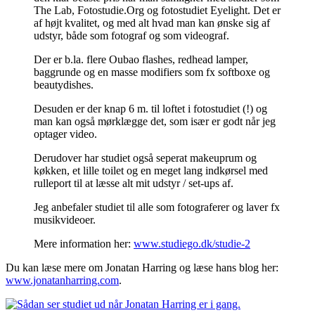
The Lab, Fotostudie.Org og fotostudiet Eyelight. Det er
af højt kvalitet, og med alt hvad man kan ønske sig af
udstyr, både som fotograf og som videograf.
Der er b.la. flere Oubao flashes, redhead lamper,
baggrunde og en masse modifiers som fx softboxe og
beautydishes.
Desuden er der knap 6 m. til loftet i fotostudiet (!) og
man kan også mørklægge det, som især er godt når jeg
optager video.
Derudover har studiet også seperat makeuprum og
køkken, et lille toilet og en meget lang indkørsel med
rulleport til at læsse alt mit udstyr / set-ups af.
Jeg anbefaler studiet til alle som fotograferer og laver fx
musikvideoer.
Mere information her:
www.studiego.dk/studie-2
Du kan læse mere om Jonatan Harring og læse hans blog her:
www.jonatanharring.com
.