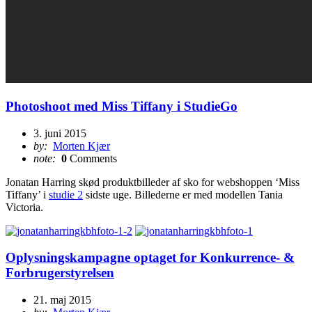
Photoshoot med Miss Tiffany i StudieGo
3. juni 2015
by:
Morten Kjær
note:
0
Comments
Jonatan Harring skød produktbilleder af sko for webshoppen ‘Miss
Tiffany’ i
studie 2
sidste uge. Billederne er med modellen Tania
Victoria.
Oplysningskampagne optaget for Konkurrence- &
Forbrugerstyrelsen
21. maj 2015