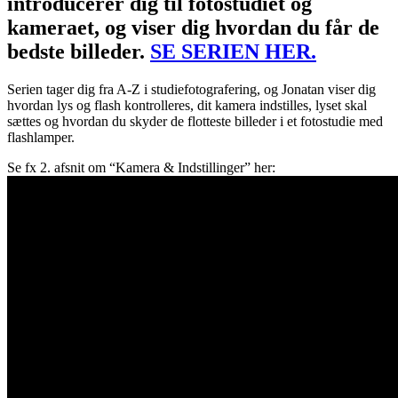
introducerer dig til fotostudiet og
kameraet, og viser dig hvordan du får de
bedste billeder.
SE SERIEN HER.
Serien tager dig fra A-Z i studiefotografering, og Jonatan viser dig
hvordan lys og flash kontrolleres, dit kamera indstilles, lyset skal
sættes og hvordan du skyder de flotteste billeder i et fotostudie med
flashlamper.
Se fx 2. afsnit om “Kamera & Indstillinger” her: