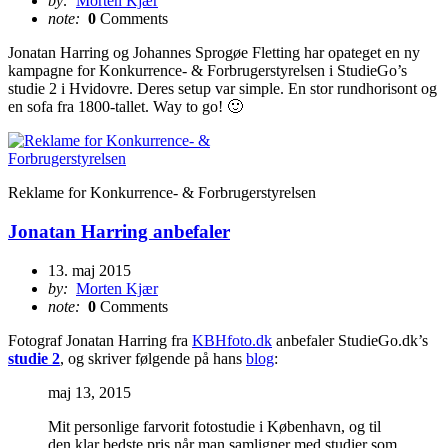
by:
Morten Kjær
note:
0
Comments
Jonatan Harring og Johannes Sprogøe Fletting har opateget en ny
kampagne for Konkurrence- & Forbrugerstyrelsen i StudieGo’s
studie 2 i Hvidovre. Deres setup var simple. En stor rundhorisont og
en sofa fra 1800-tallet. Way to go! 🙂
Reklame for Konkurrence- & Forbrugerstyrelsen
Jonatan Harring anbefaler
13. maj 2015
by:
Morten Kjær
note:
0
Comments
Fotograf Jonatan Harring fra
KBHfoto.dk
anbefaler StudieGo.dk’s
studie 2
, og skriver følgende på hans
blog
:
maj 13, 2015
Mit personlige farvorit fotostudie i København, og til
den klar bedste pris når man samligner med studier som