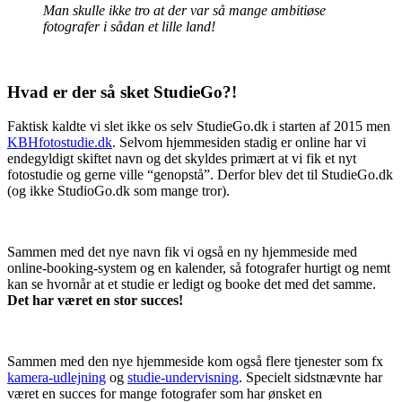
Man skulle ikke tro at der var så mange ambitiøse
fotografer i sådan et lille land!
Hvad er der så sket StudieGo?!
Faktisk kaldte vi slet ikke os selv StudieGo.dk i starten af 2015 men
KBHfotostudie.dk
. Selvom hjemmesiden stadig er online har vi
endegyldigt skiftet navn og det skyldes primært at vi fik et nyt
fotostudie og gerne ville “genopstå”. Derfor blev det til StudieGo.dk
(og ikke StudioGo.dk som mange tror).
Sammen med det nye navn fik vi også en ny hjemmeside med
online-booking-system og en kalender, så fotografer hurtigt og nemt
kan se hvornår at et studie er ledigt og booke det med det samme.
Det har været en stor succes!
Sammen med den nye hjemmeside kom også flere tjenester som fx
kamera-udlejning
og
studie-undervisning
. Specielt sidstnævnte har
været en succes for mange fotografer som har ønsket en