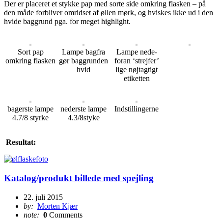
Der er placeret et stykke pap med sorte side omkring flasken – på
den måde forbliver omridset af øllen mørk, og hviskes ikke ud i den
hvide baggrund pga. for meget highlight.
Sort pap
Lampe bagfra
Lampe nede-
omkring flasken
gør baggrunden
foran ‘strejfer’
hvid
lige nøjtagtigt
etiketten
bagerste lampe
nederste lampe
Indstillingerne
4.7/8 styrke
4.3/8styke
Resultat:
Katalog/produkt billede med spejling
22. juli 2015
by:
Morten Kjær
note:
0
Comments