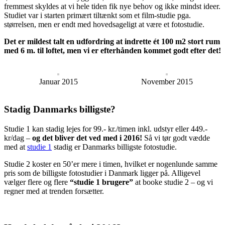
fremmest skyldes at vi hele tiden fik nye behov og ikke mindst ideer.
Studiet var i starten primært tiltænkt som et film-studie pga.
størrelsen, men er endt med hovedsageligt at være et fotostudie.
Det er mildest talt en udfordring at indrette ét 100 m2 stort rum
med 6 m. til loftet, men vi er efterhånden kommet godt efter det!
Januar 2015
November 2015
Stadig Danmarks billigste?
Studie 1 kan stadig lejes for 99.- kr./timen inkl. udstyr eller 449.-
kr/dag –
og det bliver det ved med i 2016!
Så vi tør godt vædde
med at
studie 1
stadig er Danmarks billigste fotostudie.
Studie 2 koster en 50’er mere i timen, hvilket er nogenlunde samme
pris som de billigste fotostudier i Danmark ligger på. Alligevel
vælger flere og flere
“studie 1 brugere”
at booke studie 2 – og vi
regner med at trenden forsætter.