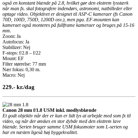
også en konstant blænde på 2.8, hvilket gør den ekstrem lysstærk
når man fx. skal fotografere indendørs, astronomi, natbilleder eller
optage video. Objektivet er designet til ASP-C kameraer (fx Canon
70D, 100D, 750D, 1200D osv.), men pga. EF-mounten kan
kameraet også monteres på fullframe kameraer og bruges på 15-16
mm.
Zoom: Ja
Autofocus: Ja
Stabilizer: Nej
F-stops: f/2.8 – f/22
Mount: EF
Filter størrelse: 77 mm
Nær fokus: 0,30 m.
Macro: Nej
229.- kr./dag
Canon 28 mm f/1.8 USM inkl. modlysblænde
Et godt objektiv når der er kun er lidt lys at arbejde med som fx til
video, og når der ønskes en stor dybde med den ekstrem lave
blænde. Serien bruger samme USM fokusmoter som L-serien og
har en næsten ligeså høj byggekvalitet.