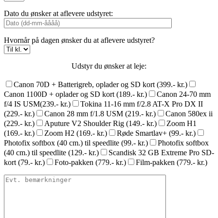
Dato du ønsker at aflevere udstyret:
Hvornår på dagen ønsker du at aflevere udstyret?
Udstyr du ønsker at leje:
Canon 70D + Batterigreb, oplader og SD kort (399.- kr.)
Canon 1100D + oplader og SD kort (189.- kr.)
Canon 24-70 mm
f/4 IS USM(239.- kr.)
Tokina 11-16 mm f/2.8 AT-X Pro DX II
(229.- kr.)
Canon 28 mm f/1.8 USM (219.- kr.)
Canon 580ex ii
(229.- kr.)
Aputure V2 Shoulder Rig (149.- kr.)
Zoom H1
(169.- kr.)
Zoom H2 (169.- kr.)
Røde Smartlav+ (99.- kr.)
Photofix softbox (40 cm.) til speedlite (99.- kr.)
Photofix softbox
(40 cm.) til speedlite (129.- kr.)
Scandisk 32 GB Extreme Pro SD-
kort (79.- kr.)
Foto-pakken (779.- kr.)
Film-pakken (779.- kr.)