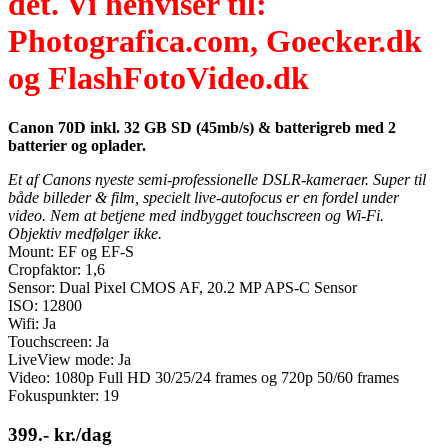
det. Vi henviser til:
Photografica.com, Goecker.dk
og FlashFotoVideo.dk
Canon 70D inkl. 32 GB SD (45mb/s) & batterigreb med 2
batterier og oplader.
Et af Canons nyeste semi-professionelle DSLR-kameraer. Super til
både billeder & film, specielt live-autofocus er en fordel under
video. Nem at betjene med indbygget touchscreen og Wi-Fi.
Objektiv medfølger ikke.
Mount: EF og EF-S
Cropfaktor: 1,6
Sensor: Dual Pixel CMOS AF, 20.2 MP APS-C Sensor
ISO: 12800
Wifi: Ja
Touchscreen: Ja
LiveView mode: Ja
Video: 1080p Full HD 30/25/24 frames og 720p 50/60 frames
Fokuspunkter: 19
399.- kr./dag