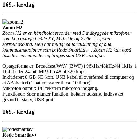
169.- kr./dag
Zoom H2
Zoom H2 er en håndholdt recorder med 5 indbyggede mikrofoner
som kan optage i både XY, Mid-side og 2 eller 4-sporet
sorroundsound. Den har mulighed for tilslutning af b.la.
knaphulsmikrofoner som fx Røde SmartLav+. Zoom H2 kan også
tilsluttes en computer og bruges som USB-mikrofon.
Optageformater: Broadcast WAV (BWF) i 96kHz/48kHz/44.1kHz, i
16-bit eller 24-bit, MP3 fra 48 til 320 kbps.
Inkluderer: 8 GB SD-kort, USB-kabel til overførsel til computer og
et AA-batteri (1 batteri svarer til ca. 10 timer).
Mikrofon output: 1/8 “ekstern mikrofon indgang.
Funktioner: Spor marker funktion, højtaler udgang, indbygget
gevind til stativ, USB port.
169.- kr./dag
Røde Smartlav+