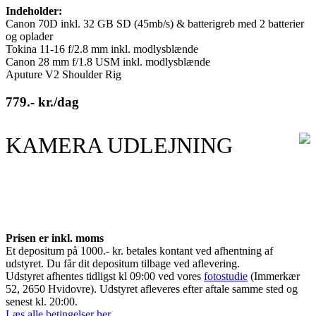
Indeholder:
Canon 70D inkl. 32 GB SD (45mb/s) & batterigreb med 2 batterier
og oplader
Tokina 11-16 f/2.8 mm inkl. modlysblænde
Canon 28 mm f/1.8 USM inkl. modlysblænde
Aputure V2 Shoulder Rig
779.- kr./dag
KAMERA UDLEJNING
Prisen er inkl. moms
Et depositum på 1000.- kr. betales kontant ved afhentning af
udstyret. Du får dit depositum tilbage ved aflevering.
Udstyret afhentes tidligst kl 09:00 ved vores
fotostudie
(Immerkær
52, 2650 Hvidovre). Udstyret afleveres efter aftale samme sted og
senest kl. 20:00.
Læs alle betingelser her.