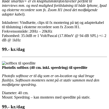
Røde smartlav+ er en knaphulsmikrofon/lavelier perfekt til
interviews mm. og med mulighed fortilslutning til både Iphone, Ipad
og eksterne recordere som fx. Zoom H1 (med det medfølgende
adapter kabel).
Inkluderer: Vindhætte, clips til fx montering på tøj og adapterkabel
til tilslutning i eksterne recordere som fx Zoom H1.
Frekvensområde: 20Hz – 20kHz
Følsomhed: 35.0dB re 1 Volt/Pascal (17.80mV @ 94 dB SPL) +/- 2
dB @ 1kHz
99.- kr./dag
Photofix softbox (40 cm. inkl. speedring) til speedlite
Photofix softboxe er til dig som er on-location og skal bruge
flashlys. Softboxen monteres nemt på et stativ sammen med den
medfølgene speedring.
Diameter: 40 cm.
Mount: Speedring – kan monteres med speedlite på stativ.
99.- kr./dag