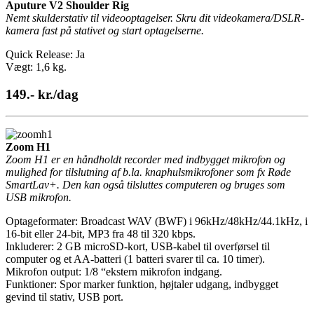
Aputure V2 Shoulder Rig
Nemt skulderstativ til videooptagelser. Skru dit videokamera/DSLR-
kamera fast på stativet og start optagelserne.
Quick Release: Ja
Vægt: 1,6 kg.
149.- kr./dag
Zoom H1
Zoom H1 er en håndholdt recorder med indbygget mikrofon og
mulighed for tilslutning af b.la. knaphulsmikrofoner som fx Røde
SmartLav+. Den kan også tilsluttes computeren og bruges som
USB mikrofon.
Optageformater: Broadcast WAV (BWF) i 96kHz/48kHz/44.1kHz, i
16-bit eller 24-bit, MP3 fra 48 til 320 kbps.
Inkluderer: 2 GB microSD-kort, USB-kabel til overførsel til
computer og et AA-batteri (1 batteri svarer til ca. 10 timer).
Mikrofon output: 1/8 “ekstern mikrofon indgang.
Funktioner: Spor marker funktion, højtaler udgang, indbygget
gevind til stativ, USB port.