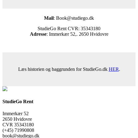
Mail
: Book@studiego.dk
StudieGo Rent CVR:
35343180
Adresse
: Immerkær 52,. 2650 Hvidovre
Læs historien og baggrunden for StudieGo.dk
HER
.
StudieGo Rent
Immerkær 52
2650 Hvidovre
CVR 35343180
(+45) 71990808
book@studiego.dk