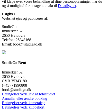
vil klage over vores behandling af dine personoplysninger, har du
også mulighed for at tage kontakt til
Datatilsynet
.
Udgiver
Websitet ejes og publiceres af:
StudieGo
Immerkær 52
2650 Hvidovre
Telefon: 26848168
Email: book@studiego.dk
StudieGo Rent
Immerkær 52
2650 Hvidovre
CVR 35343180
(+45) 71990808
book@studiego.dk
Betingelser vedr. leje af fotostudiet
Annuller eller ændre booking
Betingelser vedr. kameraleje
Betingelser vedr. klippekort