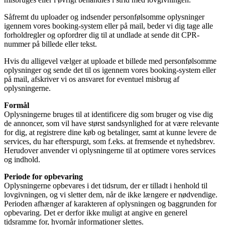
Såfremt du uploader og indsender personfølsomme oplysninger
igennem vores booking-system eller på mail, beder vi dig tage alle
forholdregler og opfordrer dig til at undlade at sende dit CPR-
nummer på billede eller tekst.
Hvis du alligevel vælger at uploade et billede med personfølsomme
oplysninger og sende det til os igennem vores booking-system eller
på mail, afskriver vi os ansvaret for eventuel misbrug af
oplysningerne.
Formål
Oplysningerne bruges til at identificere dig som bruger og vise dig
de annoncer, som vil have størst sandsynlighed for at være relevante
for dig, at registrere dine køb og betalinger, samt at kunne levere de
services, du har efterspurgt, som f.eks. at fremsende et nyhedsbrev.
Herudover anvender vi oplysningerne til at optimere vores services
og indhold.
Periode for opbevaring
Oplysningerne opbevares i det tidsrum, der er tilladt i henhold til
lovgivningen, og vi sletter dem, når de ikke længere er nødvendige.
Perioden afhænger af karakteren af oplysningen og baggrunden for
opbevaring. Det er derfor ikke muligt at angive en generel
tidsramme for, hvornår informationer slettes.