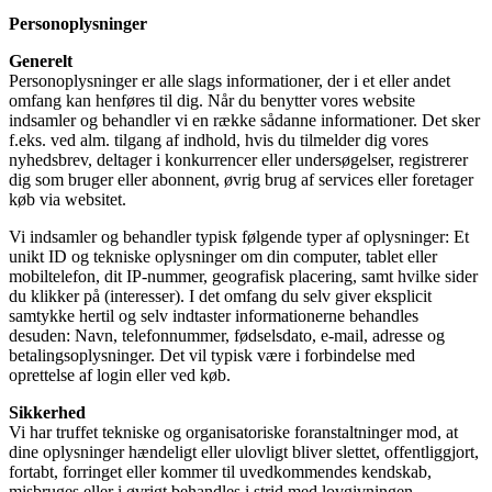
Personoplysninger
Generelt
Personoplysninger er alle slags informationer, der i et eller andet
omfang kan henføres til dig. Når du benytter vores website
indsamler og behandler vi en række sådanne informationer. Det sker
f.eks. ved alm. tilgang af indhold, hvis du tilmelder dig vores
nyhedsbrev, deltager i konkurrencer eller undersøgelser, registrerer
dig som bruger eller abonnent, øvrig brug af services eller foretager
køb via websitet.
Vi indsamler og behandler typisk følgende typer af oplysninger: Et
unikt ID og tekniske oplysninger om din computer, tablet eller
mobiltelefon, dit IP-nummer, geografisk placering, samt hvilke sider
du klikker på (interesser). I det omfang du selv giver eksplicit
samtykke hertil og selv indtaster informationerne behandles
desuden: Navn, telefonnummer, fødselsdato, e-mail, adresse og
betalingsoplysninger. Det vil typisk være i forbindelse med
oprettelse af login eller ved køb.
Sikkerhed
Vi har truffet tekniske og organisatoriske foranstaltninger mod, at
dine oplysninger hændeligt eller ulovligt bliver slettet, offentliggjort,
fortabt, forringet eller kommer til uvedkommendes kendskab,
misbruges eller i øvrigt behandles i strid med lovgivningen.