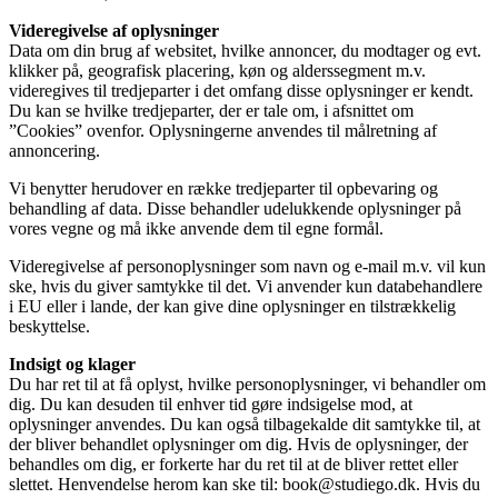
Videregivelse af oplysninger
Data om din brug af websitet, hvilke annoncer, du modtager og evt.
klikker på, geografisk placering, køn og alderssegment m.v.
videregives til tredjeparter i det omfang disse oplysninger er kendt.
Du kan se hvilke tredjeparter, der er tale om, i afsnittet om
”Cookies” ovenfor. Oplysningerne anvendes til målretning af
annoncering.
Vi benytter herudover en række tredjeparter til opbevaring og
behandling af data. Disse behandler udelukkende oplysninger på
vores vegne og må ikke anvende dem til egne formål.
Videregivelse af personoplysninger som navn og e-mail m.v. vil kun
ske, hvis du giver samtykke til det. Vi anvender kun databehandlere
i EU eller i lande, der kan give dine oplysninger en tilstrækkelig
beskyttelse.
Indsigt og klager
Du har ret til at få oplyst, hvilke personoplysninger, vi behandler om
dig. Du kan desuden til enhver tid gøre indsigelse mod, at
oplysninger anvendes. Du kan også tilbagekalde dit samtykke til, at
der bliver behandlet oplysninger om dig. Hvis de oplysninger, der
behandles om dig, er forkerte har du ret til at de bliver rettet eller
slettet. Henvendelse herom kan ske til: book@studiego.dk. Hvis du